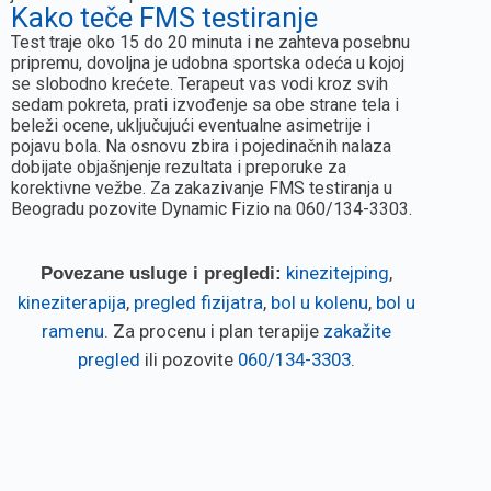
Kako teče FMS testiranje
Test traje oko 15 do 20 minuta i ne zahteva posebnu
pripremu, dovoljna je udobna sportska odeća u kojoj
se slobodno krećete. Terapeut vas vodi kroz svih
sedam pokreta, prati izvođenje sa obe strane tela i
beleži ocene, uključujući eventualne asimetrije i
pojavu bola. Na osnovu zbira i pojedinačnih nalaza
dobijate objašnjenje rezultata i preporuke za
korektivne vežbe. Za zakazivanje FMS testiranja u
Beogradu pozovite Dynamic Fizio na 060/134-3303.
kinezitejping
,
Povezane usluge i pregledi:
kineziterapija
,
pregled fizijatra
,
bol u kolenu
,
bol u
ramenu
. Za procenu i plan terapije
zakažite
pregled
ili pozovite
060/134-3303
.
Zakažite prvi pregled
besplatno!