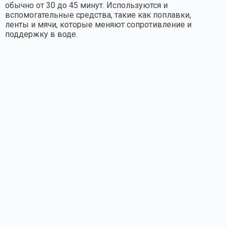
обычно от 30 до 45 минут. Используются и
вспомогательные средства, такие как поплавки,
ленты и мячи, которые меняют сопротивление и
поддержку в воде.
Со временем программа адаптируется к
прогрессу пациента, а гидрокинезитерапия чаще
всего сочетается с кинезитерапией на суше и
другими видами физиотерапии для более
быстрого восстановления. Чтобы записаться на
приём и оценить, подходит ли вам реабилитация
в бассейне, позвоните в Dynamic Fizio по номеру
060/134-3303 или приходите к нам на улицу
Дунавска 62 в Белграде.
Связанные услуги и осмотры:
физиотерапия
,
кинезитерапия
,
осмотр
физиатра
,
боль в тазобедренном суставе
,
боль в спине
. Для оценки и плана лечения
запишитесь на осмотр
или позвоните
060/134-